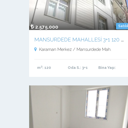
2.575.000
Satılı
M
ANSURDEDE MAHALLESİ 3+1 120 M2 MASRAFSIZ KUPON DAİRE
Karaman Merkez / Mansurdede Mah.
m²
: 120
Oda S.
: 3+1
Bina Yaşı
: