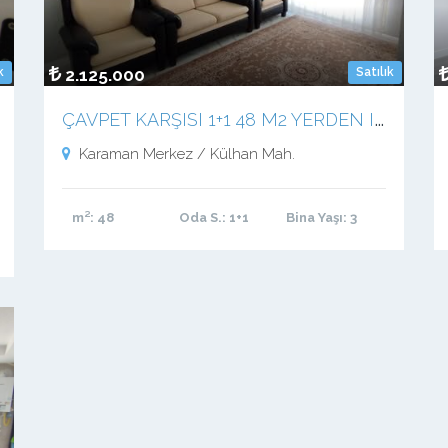
k
2.125.000
Satılık
Ç
AVPET KARŞISI 1+1 48 M2 YERDEN ISITMALI APART DAİRE
Karaman Merkez / Külhan Mah.
m²
: 48
Oda S.
: 1+1
Bina Yaşı
: 3