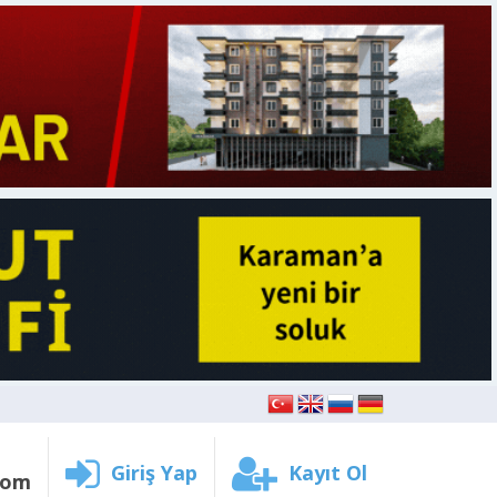
Giriş Yap
Kayıt Ol
com