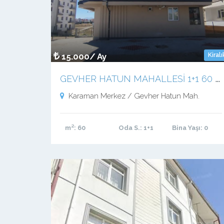
15.000/ Ay
Kiralı
G
EVHER HATUN MAHALLESİ 1+1 60 M2 SIFIR APART
Karaman Merkez / Gevher Hatun Mah.
m²
: 60
Oda S.
: 1+1
Bina Yaşı
: 0