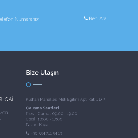
Beni Ara
Bize Ulaşın
SHQAİ
Külhan Mahallesi Milli Eğitim Apt. Kat: 1 D: 3
Çalışma Saatleri
MOBİL
Ptesi - Cuma : 09:00 - 19:00
Ctesi : 10:00 - 17:00
4 MODEL
Pazar : Kapalı
ONİC
+90 534 711 54 19
IT TİPİ