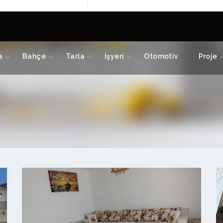
a
Bahçe
Tarla
İşyeri
Otomotiv
Proje