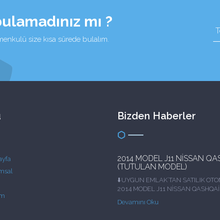
bulamadınız mı ?
imenkulü size kısa sürede bulalım.
ü
Bizden Haberler
2014 MODEL J11 NİSSAN QA
ayfa
(TUTULAN MODEL)
msal
⬇️UYGUN EMLAK`TAN SATILIK OTO
2014 MODEL J11 NİSSAN QASHQAİ
im
(TUTULAN MODEL) ⬇️MODEL : 201
Devamını Oku
J11 1.6 DCI BLACK EDİTİON X – TR
⬇️GÜCÜ : 130 HP 320nm TORK ⬇️YAK