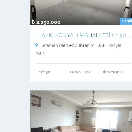
2.250.000
Satılı
İ
.HAKKI KONYALI MAHALLESİ 1+1 50 M2 SIFIR LÜX BALKONLU APART
Karaman Merkez / İbrahim Hakkı Konyalı
Mah.
m²
: 50
Oda S.
: 1+1
Bina Yaşı
: 0