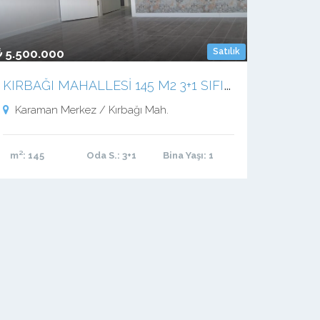
5.500.000
Satılık
K
IRBAĞI MAHALLESİ 145 M2 3+1 SIFIR DAİRE
Karaman Merkez / Kırbağı Mah.
m²
: 145
Oda S.
: 3+1
Bina Yaşı
: 1