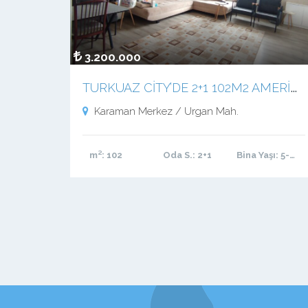
3.200.000
T
URKUAZ CİTY’DE 2+1 102M2 AMERİKAN MUTFAKLI TEMİZ MASRAFSIZ DAİRE
Karaman Merkez / Urgan Mah.
m²
: 102
Oda S.
: 2+1
Bina Yaşı
: 5-10 arası