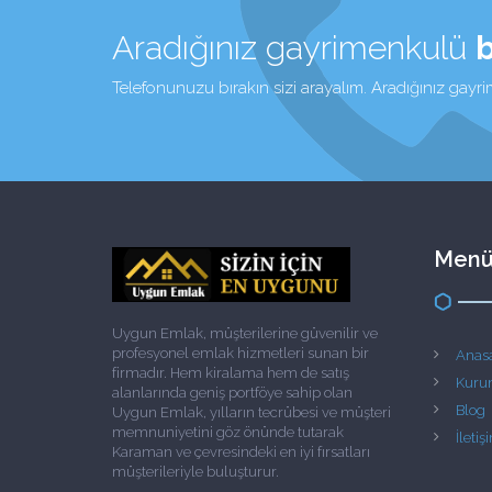
Aradığınız gayrimenkulü
Telefonunuzu bırakın sizi arayalım. Aradığınız gayr
Men
Uygun Emlak, müşterilerine güvenilir ve
profesyonel emlak hizmetleri sunan bir
Anas
firmadır. Hem kiralama hem de satış
Kuru
alanlarında geniş portföye sahip olan
Blog
Uygun Emlak, yılların tecrübesi ve müşteri
memnuniyetini göz önünde tutarak
İletiş
Karaman ve çevresindeki en iyi fırsatları
müşterileriyle buluşturur.