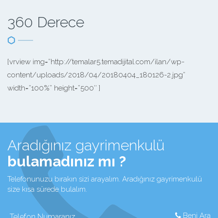
360 Derece
[vrview img=”http://temalar5.temadijital.com/ilan/wp-
content/uploads/2018/04/20180404_180126-2.jpg”
width=”100%” height=”500″ ]
Aradığınız gayrimenkulü
bulamadınız mı ?
Telefonunuzu bırakın sizi arayalım. Aradığınız gayrimenkulü
size kısa sürede bulalım.
Beni Ara