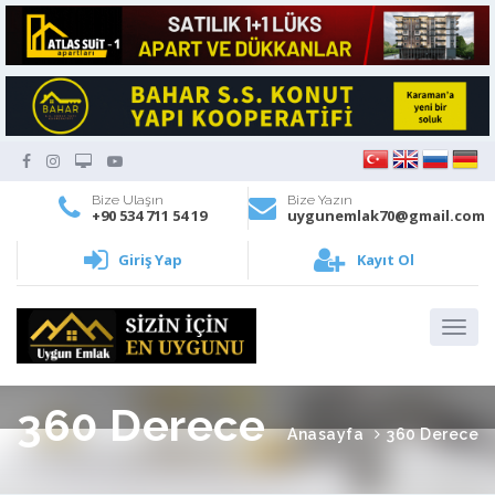
Bize Ulaşın
Bize Yazın
+90 534 711 54 19
uygunemlak70@gmail.com
Giriş Yap
Kayıt Ol
360 Derece
Anasayfa
360 Derece