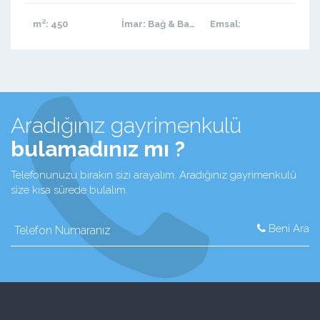
m²
: 450
İmar
: Bağ & Bahçe
Emsal
:
Aradığınız gayrimenkulü
bulamadınız mı ?
Telefonunuzu bırakın sizi arayalım. Aradığınız gayrimenkulü
size kısa sürede bulalım.
Beni Ara