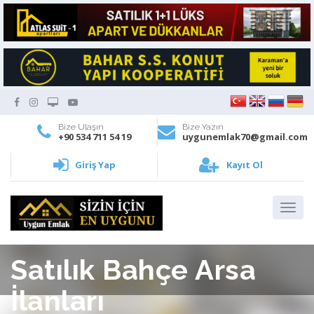
Bize Ulaşın
Bize Yazın
+90 534 711 54 19
uygunemlak70@gmail.com
Giriş Yap
Kayıt Ol
Satılık Bahçe Arsa
İlanları