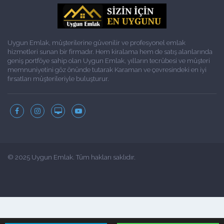
Uygun Emlak, müşterilerine güvenilir ve profesyonel emlak
hizmetleri sunan bir firmadır. Hem kiralama hem de satış alanlarında
geniş portföye sahip olan Uygun Emlak, yılların tecrübesi ve müşteri
memnuniyetini göz önünde tutarak Karaman ve çevresindeki en iyi
fırsatları müşterileriyle buluşturur.
© 2025 Uygun Emlak. Tüm hakları saklıdır.