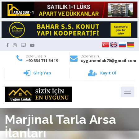
Bize Ulaşın
Bize Yazın
+90 534 711 54 19
uygunemlak70@gmail.com
Giriş Yap
Kayıt Ol
Marjinal Tarla Arsa
İlanları