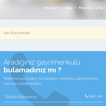
Anasayfa
Arsa
Marjinal Tarla
İlan Bulunamadı.
Aradığınız gayrimenkulü
bulamadınız mı ?
Telefonunuzu bırakın sizi arayalım. Aradığınız gayrimenkulü
size kısa sürede bulalım.
Beni Ara