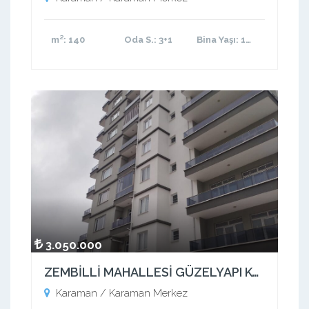
m²
: 140
Oda S.
: 3+1
Bina Yaşı
: 11-15 arası
3.050.000
ZEMBİLLİ MAHALLESİ GÜZELYAPI KONUTLARI SIFIR DAİRE
Karaman / Karaman Merkez