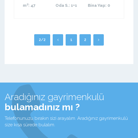
m²
: 47
Oda S.
: 1+1
Bina Yaşı
: 0
2/2
1
2
Aradığınız gayrimenkulü
bulamadınız mı ?
Telefonunuzu bırakın sizi arayalım. Aradığınız gayrimenkulü
size kısa sürede bulalım.