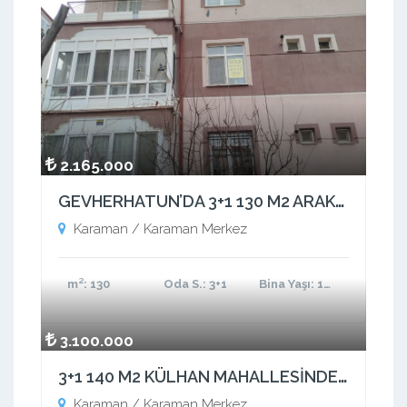
2.165.000
GEVHERHATUN’DA 3+1 130 M2 ARAKAT MASRAFSIZ
Karaman / Karaman Merkez
m²
: 130
Oda S.
: 3+1
Bina Yaşı
: 16-20 arası
3.100.000
3+1 140 M2 KÜLHAN MAHALLESİNDE ŞEHRİN MERKEZİNDE FIRSAT
Karaman / Karaman Merkez