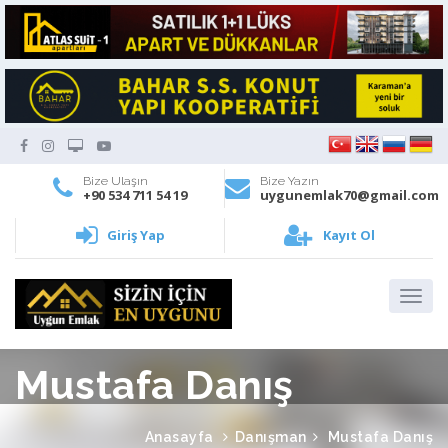
Bize Ulaşın
Bize Yazın
+90 534 711 54 19
uygunemlak70@gmail.com
Giriş Yap
Kayıt Ol
Mustafa Danış
Anasayfa
Danışman
Mustafa Danış