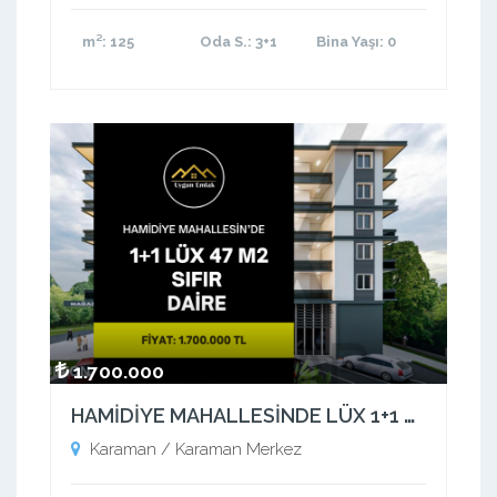
m²
: 125
Oda S.
: 3+1
Bina Yaşı
: 0
1.700.000
HAMİDİYE MAHALLESİNDE LÜX 1+1 47 M2 LÜX APARTLAR
Karaman / Karaman Merkez