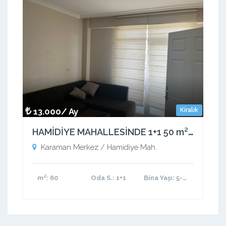
13.000/ Ay
Kiralık
HAMİDİYE MAHALLESİNDE 1+1 50 m² EŞYALI KİRALIK APART
Karaman Merkez / Hamidiye Mah.
m²
: 60
Oda S.
: 1+1
Bina Yaşı
: 5-10 arası