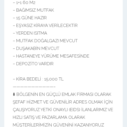
– 1+1 60 M2
– BAĞIMSIZ MUTFAK
– 15 GÜNE HAZIR
– EŞYASIZ KİRAYA VERİLECEKTİR
– YERDEN ISITMA
– MUTFAK DOĞALGAZI MEVCUT
– DUŞAKABİN MEVCUT
– HASTANEYE YÜRÜME MESAFESİNDE
– DEPOZİTO VARDIR
– KİRA BEDELİ : 15,000 TL
———————————–
⬇️ BÖLGENİN EN GÜÇLÜ EMLAK FİRMASI OLARAK
ŞEFAF HİZMET VE GÜVENİLİR ADRES OLMAK İÇİN
ÇALIŞIYORUZ YETKİ ONAYLI (EIDS) İLANLARIMIZ VE
HIZLI SATIŞ VE PAZARLAMA OLARAK
MÜŞTERİLERİMİZİN GÜVENİNİ KAZANIYORUZ