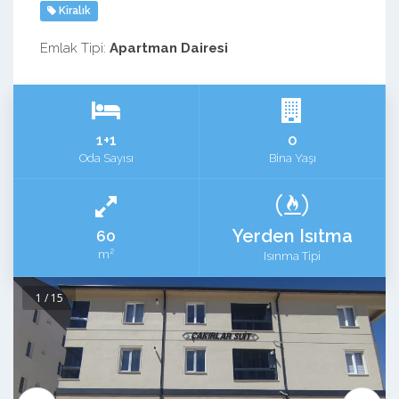
Kiralık
Emlak Tipi:
Apartman Dairesi
1+1
0
Oda Sayısı
Bina Yaşı
Yerden Isıtma
60
2
m
Isınma Tipi
1 / 15