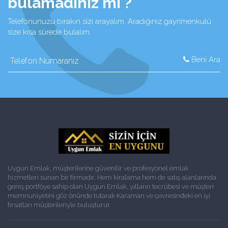
bulamadınız mı ?
Telefonunuzu bırakın sizi arayalım. Aradığınız gayrimenkulü
size kısa sürede bulalım.
Beni Ara
Uygun Emlak, müşterilerine güvenilir ve profesyonel emlak
hizmetleri sunan bir firmadır. Hem kiralama hem de satış alanlarında
geniş portföye sahip olan Uygun Emlak, yılların tecrübesi ve müşteri
memnuniyetini göz önünde tutarak Karaman ve çevresindeki en iyi
fırsatları müşterileriyle buluşturur.