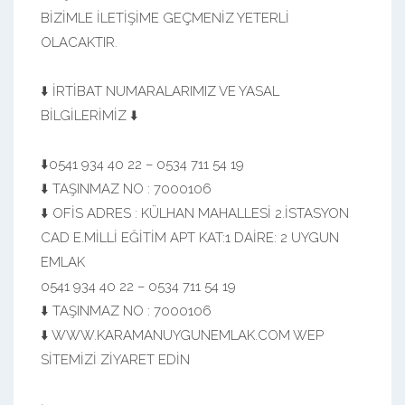
BİZİMLE İLETİŞİME GEÇMENİZ YETERLİ
OLACAKTIR.
⬇️ İRTİBAT NUMARALARIMIZ VE YASAL
BİLGİLERİMİZ ⬇️
⬇️0541 934 40 22 – 0534 711 54 19
⬇️ TAŞINMAZ NO : 7000106
⬇️ OFİS ADRES : KÜLHAN MAHALLESİ 2.İSTASYON
CAD E.MİLLİ EĞİTİM APT KAT:1 DAİRE: 2 UYGUN
EMLAK
0541 934 40 22 – 0534 711 54 19
⬇️ TAŞINMAZ NO : 7000106
⬇️ WWW.KARAMANUYGUNEMLAK.COM WEP
SİTEMİZİ ZİYARET EDİN