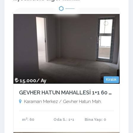
15.000/ Ay
Kiralık
GEVHER HATUN MAHALLESİ 1+1 60 M2 SIFIR APART
Karaman Merkez / Gevher Hatun Mah.
m²
: 60
Oda S.
: 1+1
Bina Yaşı
: 0