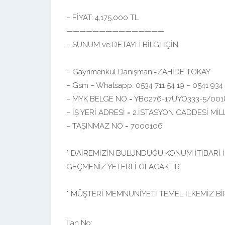
– FİYAT: 4,175,000 TL
———————————————
– SUNUM ve DETAYLI BİLGİ İÇİN
– Gayrimenkul Danışmanı=ZAHİDE TOKAY
– Gsm – Whatsapp: 0534 711 54 19 – 0541 934
– MYK BELGE NO = YB0276-17UYO333-5/00
– İŞ YERİ ADRESİ = 2.İSTASYON CADDESİ MİLL
– TAŞINMAZ NO = 7000106
* DAİREMİZİN BULUNDUĞU KONUM İTİBARİ İ
GEÇMENİZ YETERLİ OLACAKTIR.
* MÜŞTERİ MEMNUNİYETİ TEMEL İLKEMİZ Bİ
İlan No: