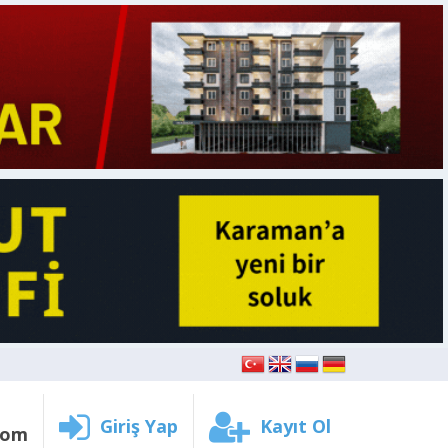
Giriş Yap
Kayıt Ol
com