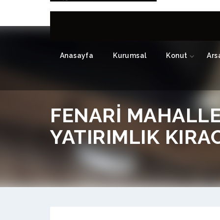
Anasayfa
Kurumsal
Konut
Ars
FENARİ MAHALLES
YATIRIMLIK KIRAC