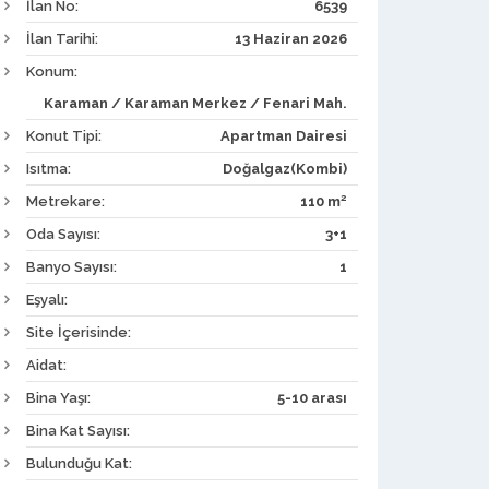
İlan No:
6539
İlan Tarihi:
13 Haziran 2026
Konum:
Karaman / Karaman Merkez / Fenari Mah.
Konut Tipi:
Apartman Dairesi
Isıtma:
Doğalgaz(Kombi)
2
Metrekare:
110 m
Oda Sayısı:
3+1
Banyo Sayısı:
1
Eşyalı:
Site İçerisinde:
Aidat:
Bina Yaşı:
5-10 arası
Bina Kat Sayısı:
Bulunduğu Kat: