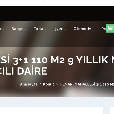
a
Bahçe
Tarla
İşyeri
Otomotiv
Proje
İ 3+1 110 M2 9 YILLIK
ILI DAİRE
Anasayfa
Konut
FENARİ MAHALLESİ 3+1 110 M2