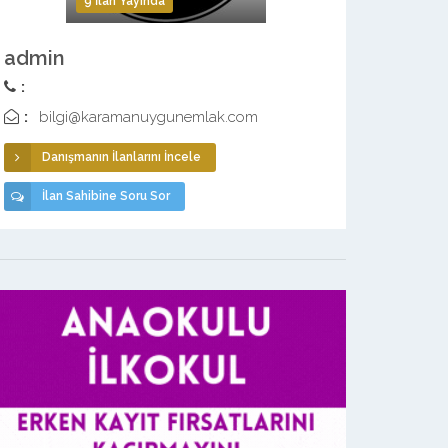
9 İlan Yayında
admin
:
:
bilgi@karamanuygunemlak.com
Danışmanın İlanlarını İncele
İlan Sahibine Soru Sor