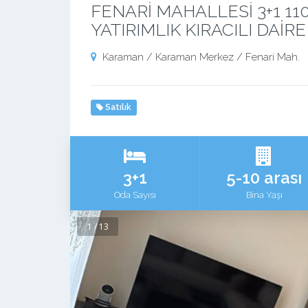
FENARİ MAHALLESİ 3+1 110
YATIRIMLIK KIRACILI DAİRE
Karaman / Karaman Merkez / Fenari Mah.
Satılık
3+1
5-10 arası
Oda Sayısı
Bina Yaşı
1 / 13