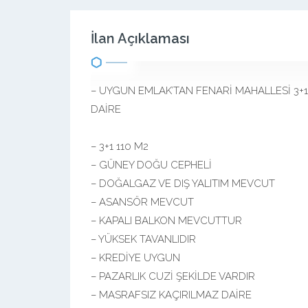
İlan Açıklaması
– UYGUN EMLAK’TAN FENARİ MAHALLESİ 3+1 1
DAİRE
– 3+1 110 M2
– GÜNEY DOĞU CEPHELİ
– DOĞALGAZ VE DIŞ YALITIM MEVCUT
– ASANSÖR MEVCUT
– KAPALI BALKON MEVCUTTUR
– YÜKSEK TAVANLIDIR
– KREDİYE UYGUN
– PAZARLIK CUZİ ŞEKİLDE VARDIR
– MASRAFSIZ KAÇIRILMAZ DAİRE