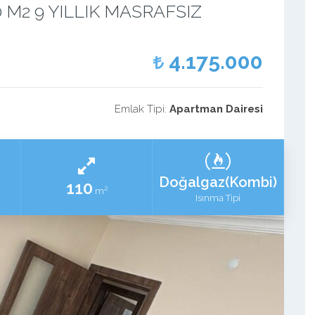
 M2 9 YILLIK MASRAFSIZ
4.175.000
Emlak Tipi:
Apartman Dairesi
Doğalgaz(Kombi)
110
2
m
Isınma Tipi