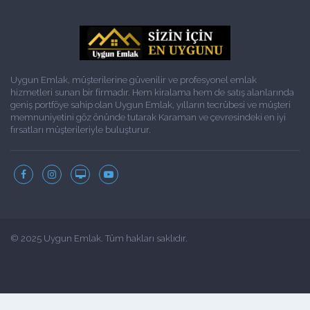
Uygun Emlak, müşterilerine güvenilir ve profesyonel emlak
hizmetleri sunan bir firmadır. Hem kiralama hem de satış alanlarında
geniş portföye sahip olan Uygun Emlak, yılların tecrübesi ve müşteri
memnuniyetini göz önünde tutarak Karaman ve çevresindeki en iyi
fırsatları müşterileriyle buluşturur.
© 2025 Uygun Emlak. Tüm hakları saklıdır.