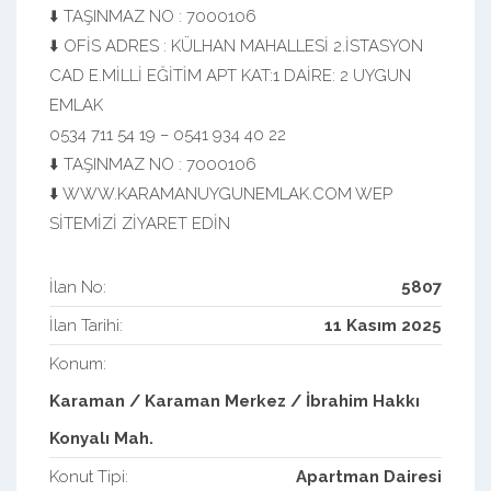
⬇️ TAŞINMAZ NO : 7000106
⬇️ OFİS ADRES : KÜLHAN MAHALLESİ 2.İSTASYON
CAD E.MİLLİ EĞİTİM APT KAT:1 DAİRE: 2 UYGUN
EMLAK
0534 711 54 19 – 0541 934 40 22
⬇️ TAŞINMAZ NO : 7000106
⬇️ WWW.KARAMANUYGUNEMLAK.COM WEP
SİTEMİZİ ZİYARET EDİN
İlan No:
5807
İlan Tarihi:
11 Kasım 2025
Konum:
Karaman / Karaman Merkez / İbrahim Hakkı
Konyalı Mah.
Konut Tipi:
Apartman Dairesi