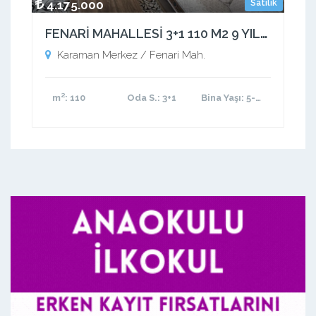
4.175.000
Satılık
FENARİ MAHALLESİ 3+1 110 M2 9 YILLIK MASRAFSIZ YATIRIMLIK KIRACILI DAİRE
Karaman Merkez / Fenari Mah.
m²
: 110
Oda S.
: 3+1
Bina Yaşı
: 5-10 arası