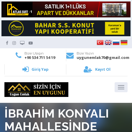
Bize Ulaşın
Bize Yazın
+90 534 711 54 19
uygunemlak70@gmail.com
Giriş Yap
Kayıt Ol
İBRAHİM KONYALI
MAHALLESİNDE