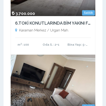
3.700.000
Satılık
6.TOKİ KONUTLARINDA BİM YAKINI FIRSAT DAİRE 2+1
Karaman Merkez / Urgan Mah.
m²
: 100
Oda S.
: 2+1
Bina Yaşı
: 5-10 arası