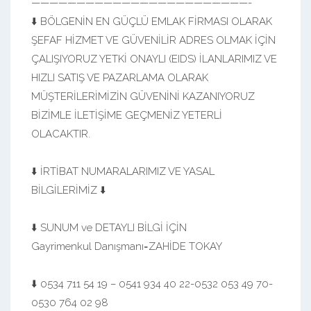
————————————————————————-
⬇️ BÖLGENİN EN GÜÇLÜ EMLAK FİRMASI OLARAK
ŞEFAF HİZMET VE GÜVENİLİR ADRES OLMAK İÇİN
ÇALIŞIYORUZ YETKİ ONAYLI (EIDS) İLANLARIMIZ VE
HIZLI SATIŞ VE PAZARLAMA OLARAK
MÜŞTERİLERİMİZİN GÜVENİNİ KAZANIYORUZ
BİZİMLE İLETİŞİME GEÇMENİZ YETERLİ
OLACAKTIR.
⬇️ İRTİBAT NUMARALARIMIZ VE YASAL
BİLGİLERİMİZ ⬇️
⬇️ SUNUM ve DETAYLI BİLGİ İÇİN
Gayrimenkul Danışmanı=ZAHİDE TOKAY
⬇️ 0534 711 54 19 – 0541 934 40 22-0532 053 49 70-
0530 764 02 98