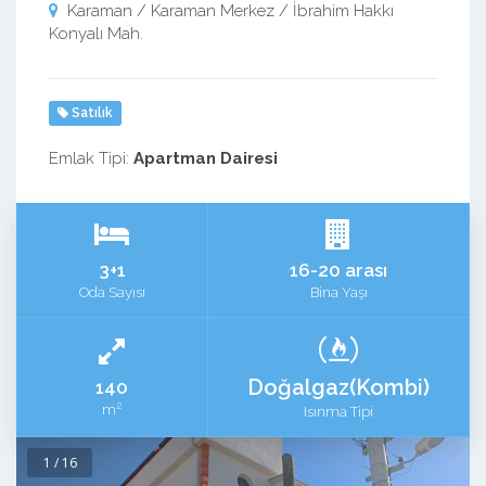
Karaman / Karaman Merkez / İbrahim Hakkı
Konyalı Mah.
Satılık
Emlak Tipi:
Apartman Dairesi
3+1
16-20 arası
Oda Sayısı
Bina Yaşı
Doğalgaz(Kombi)
140
2
m
Isınma Tipi
1 / 16