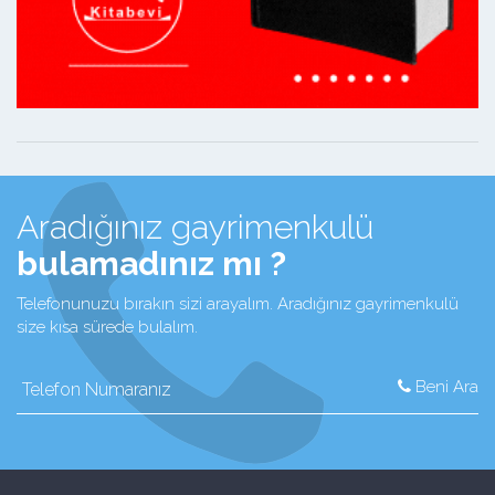
Aradığınız gayrimenkulü
bulamadınız mı ?
Telefonunuzu bırakın sizi arayalım. Aradığınız gayrimenkulü
size kısa sürede bulalım.
Beni Ara