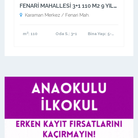
FENARİ MAHALLESİ 3+1 110 M2 9 YILLIK MASRAFSIZ YATIRIMLIK KIRACILI DAİRE
Karaman Merkez / Fenari Mah.
m²
: 110
Oda S.
: 3+1
Bina Yaşı
: 5-10 arası