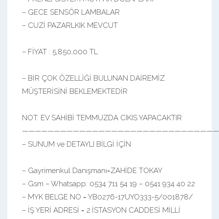
– GECE SENSÖR LAMBALAR
– CUZİ PAZARLKIK MEVCUT
– FİYAT : 5,850,000 TL
– BİR ÇOK ÖZELLİĞİ BULUNAN DAİREMİZ
MÜŞTERİSİNİ BEKLEMEKTEDİR
NOT: EV SAHİBİ TEMMUZDA CIKIS YAPACAKTIR
———————————————————————————————
– SUNUM ve DETAYLI BİLGİ İÇİN
– Gayrimenkul Danışmanı=ZAHİDE TOKAY
– Gsm – Whatsapp: 0534 711 54 19 – 0541 934 40 22
– MYK BELGE NO = YB0276-17UYO333-5/001878/
– İŞ YERİ ADRESİ = 2.İSTASYON CADDESİ MİLLİ