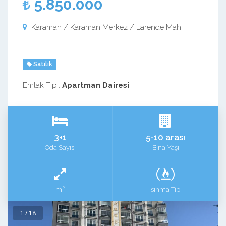
5.850.000
Karaman / Karaman Merkez / Larende Mah.
Satılık
Emlak Tipi:
Apartman Dairesi
3+1
5-10 arası
Oda Sayısı
Bina Yaşı
2
m
Isınma Tipi
1 / 18