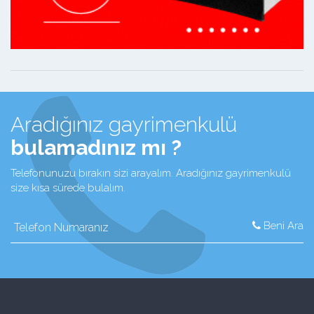
Aradığınız gayrimenkulü
bulamadınız mı ?
Telefonunuzu bırakın sizi arayalım. Aradığınız gayrimenkulü
size kısa sürede bulalım.
Beni Ara