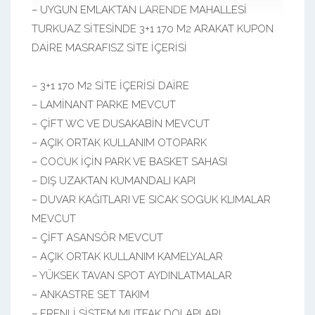
– UYGUN EMLAK’TAN LARENDE MAHALLESİ
TURKUAZ SİTESİNDE 3+1 170 M2 ARAKAT KUPON
DAİRE MASRAFISZ SİTE İÇERİSİ
– 3+1 170 M2 SİTE İÇERİSİ DAİRE
– LAMİNANT PARKE MEVCUT
– ÇİFT WC VE DUSAKABİN MEVCUT
– AÇIK ORTAK KULLANIM OTOPARK
– COCUK İÇİN PARK VE BASKET SAHASI
– DIŞ UZAKTAN KUMANDALI KAPI
– DUVAR KAĞITLARI VE SICAK SOGUK KLIMALAR
MEVCUT
– ÇİFT ASANSÖR MEVCUT
– AÇIK ORTAK KULLANIM KAMELYALAR
– YÜKSEK TAVAN SPOT AYDINLATMALAR
– ANKASTRE SET TAKIM
– FRENLİ SİSTEM MUTFAK DOLAPLARI