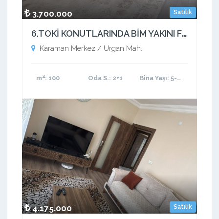
3.700.000
Satılık
6.TOKİ KONUTLARINDA BİM YAKINI FIRSAT DAİRE 2+1
Karaman Merkez / Urgan Mah.
m²
: 100
Oda S.
: 2+1
Bina Yaşı
: 5-10 arası
4.175.000
Satılık