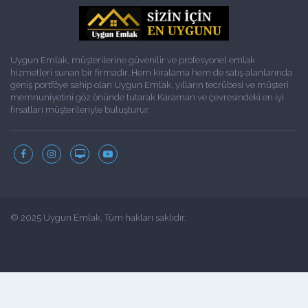
Uygun Emlak, müşterilerine güvenilir ve profesyonel emlak
hizmetleri sunan bir firmadır. Hem kiralama hem de satış alanlarında
geniş portföye sahip olan Uygun Emlak, yılların tecrübesi ve müşteri
memnuniyetini göz önünde tutarak Karaman ve çevresindeki en iyi
fırsatları müşterileriyle buluşturur.
© 2025 Uygun Emlak. Tüm hakları saklıdır.