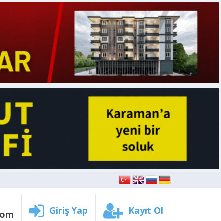
Giriş Yap
Kayıt Ol
com