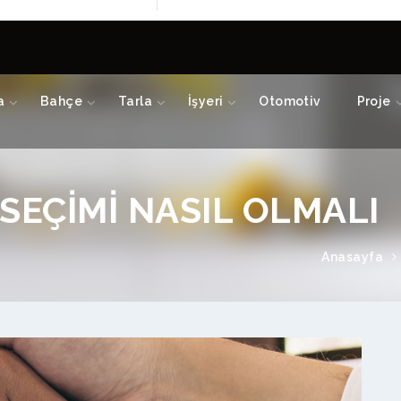
a
Bahçe
Tarla
İşyeri
Otomotiv
Proje
SEÇİMİ NASIL OLMALI
Anasayfa