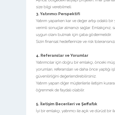
Ayrıca, bölgedeki altyapı projeleri, imar planlar
size bilgi verebilmeli.
3. Yatırımcı Perspektifi
Yatırım yaparken kar ve değer artışı odaklı bi
verimli sonuçlar almanızı sağlar. Emlakçınız, 
uygun olanı bulmak için çaba göstermelidir.
Sizin finansal hedeflerinize ve risk toleransın
4. Referanslar ve Yorumlar
Yatırımcılar için doğru bir emlakçı, önceki müşt
yorumları, referansları ve daha önce yaptığı işl
güvenilirliğini değerlendirebilirsiniz.
Yatırım yapan diğer müşterilerle iletişim kura
öğrenmek de faydalı olabilir.
5. İletişim Becerileri ve Şeffaflık
İyi bir emlakçı, yatırımcı ile açık ve dürüst bir 