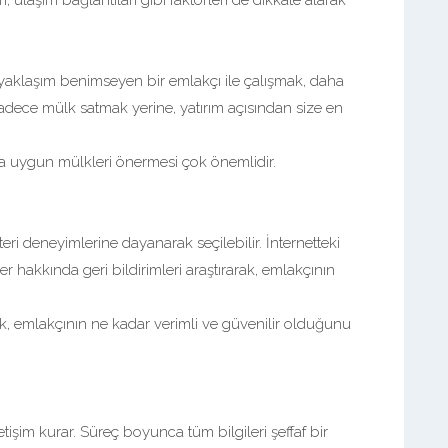
ı, ulaşım bağlantıları gibi faktörleri de dikkate alarak
r yaklaşım benimseyen bir emlakçı ile çalışmak, daha
sadece mülk satmak yerine, yatırım açısından size en
ıza uygun mülkleri önermesi çok önemlidir.
eri deneyimlerine dayanarak seçilebilir. İnternetteki
er hakkında geri bildirimleri araştırarak, emlakçının
rak, emlakçının ne kadar verimli ve güvenilir olduğunu
iletişim kurar. Süreç boyunca tüm bilgileri şeffaf bir