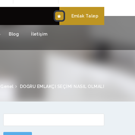
Emlak Talep
Blog
İletişim
Genel
DOĞRU EMLAKÇI SEÇİMİ NASIL OLMALI
: