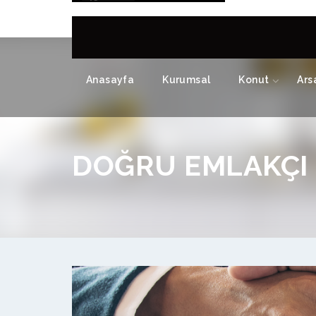
Anasayfa
Kurumsal
Konut
Ars
DOĞRU EMLAKÇI 