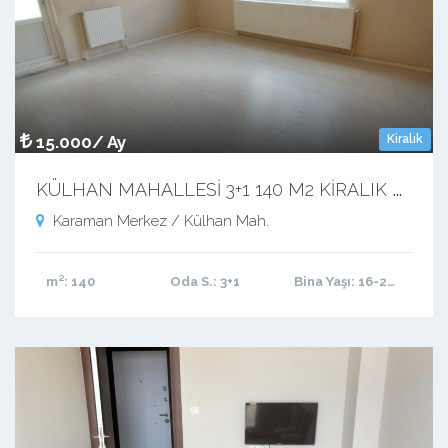
15.000/ Ay
Kiralık
K
ÜLHAN MAHALLESİ 3+1 140 M2 KİRALIK DAİRE
Karaman Merkez / Külhan Mah.
m²
: 140
Oda S.
: 3+1
Bina Yaşı
: 16-20 arası