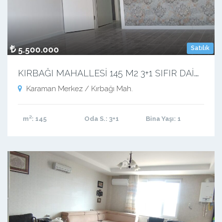
5.500.000
Satılık
K
IRBAĞI MAHALLESİ 145 M2 3+1 SIFIR DAİRE
Karaman Merkez / Kırbağı Mah.
m²
: 145
Oda S.
: 3+1
Bina Yaşı
: 1