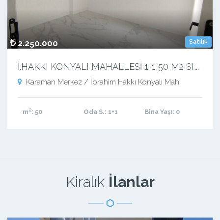
2.250.000
Satılık
İ
.HAKKI KONYALI MAHALLESİ 1+1 50 M2 SIFIR LÜX BALKONLU APART
Karaman Merkez / İbrahim Hakkı Konyalı Mah.
m²
: 50
Oda S.
: 1+1
Bina Yaşı
: 0
Kiralık
İlanlar