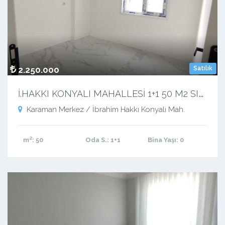
2.250.000
Satılık
İ
.HAKKI KONYALI MAHALLESİ 1+1 50 M2 SIFIR LÜX BALKONLU APART
Karaman Merkez / İbrahim Hakkı Konyalı Mah.
m²
: 50
Oda S.
: 1+1
Bina Yaşı
: 0