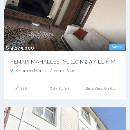
4.175.000
Satılık
F
ENARİ MAHALLESİ 3+1 110 M2 9 YILLIK MASRAFSIZ YATIRIMLIK KIRACILI DAİRE
Karaman Merkez / Fenari Mah.
m²
: 110
Oda S.
: 3+1
Bina Yaşı
: 5-10 arası