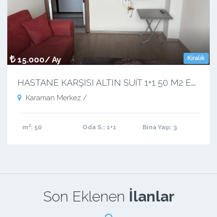
15.000/ Ay
Kiralık
H
ASTANE KARŞISI ALTIN SUİT 1+1 50 M2 EŞYALI APART
Karaman Merkez /
m²
: 50
Oda S.
: 1+1
Bina Yaşı
: 3
Son Eklenen
İlanlar