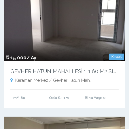
15.000/ Ay
Kiralık
G
EVHER HATUN MAHALLESİ 1+1 60 M2 SIFIR APART
Karaman Merkez / Gevher Hatun Mah.
m²
: 60
Oda S.
: 1+1
Bina Yaşı
: 0