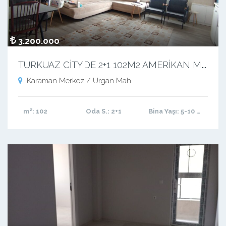
3.200.000
T
URKUAZ CİTY’DE 2+1 102M2 AMERİKAN MUTFAKLI TEMİZ MASRAFSIZ DAİRE
Karaman Merkez / Urgan Mah.
m²
: 102
Oda S.
: 2+1
Bina Yaşı
: 5-10 arası