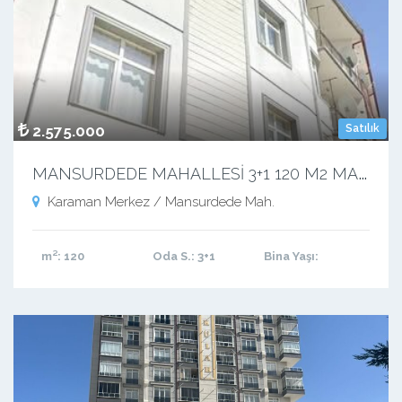
2.575.000
Satılık
M
ANSURDEDE MAHALLESİ 3+1 120 M2 MASRAFSIZ KUPON DAİRE
Karaman Merkez / Mansurdede Mah.
m²
: 120
Oda S.
: 3+1
Bina Yaşı
: