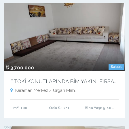
3.700.000
Satılık
6
.TOKİ KONUTLARINDA BİM YAKINI FIRSAT DAİRE 2+1
Karaman Merkez / Urgan Mah.
m²
: 100
Oda S.
: 2+1
Bina Yaşı
: 5-10 arası