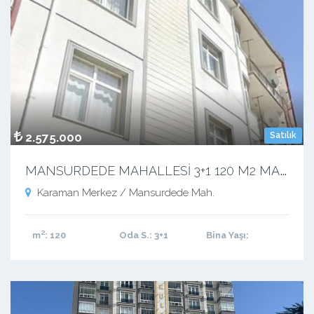
2.575.000
Satılık
M
ANSURDEDE MAHALLESİ 3+1 120 M2 MASRAFSIZ KUPON DAİRE
Karaman Merkez / Mansurdede Mah.
m²
: 120
Oda S.
: 3+1
Bina Yaşı
: