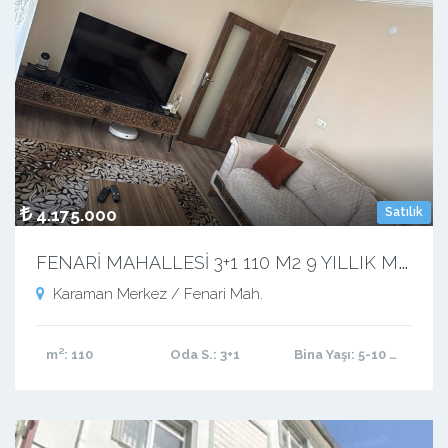
4.175.000
Satılık
F
ENARİ MAHALLESİ 3+1 110 M2 9 YILLIK MASRAFSIZ YATIRIMLIK KIRACILI DAİRE
Karaman Merkez / Fenari Mah.
m²
: 110
Oda S.
: 3+1
Bina Yaşı
: 5-10 arası