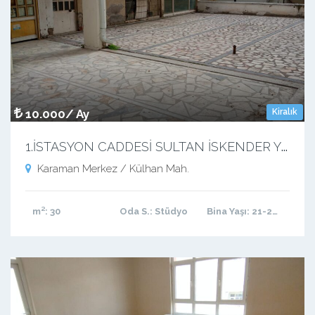
10.000/ Ay
Kiralık
1
.İSTASYON CADDESİ SULTAN İSKENDER YANI 30 M2 KİRALIK DÜKKAN
Karaman Merkez / Külhan Mah.
m²
: 30
Oda S.
: Stüdyo
Bina Yaşı
: 21-25 arası