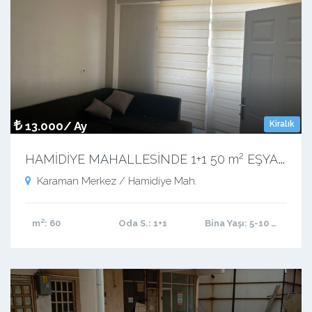
13.000/ Ay
Kiralık
H
AMİDİYE MAHALLESİNDE 1+1 50 m² EŞYALI KİRALIK APART
Karaman Merkez / Hamidiye Mah.
m²
: 60
Oda S.
: 1+1
Bina Yaşı
: 5-10 arası