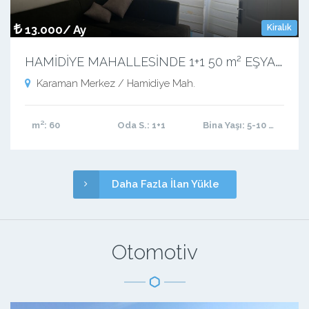
13.000/ Ay
Kiralık
H
AMİDİYE MAHALLESİNDE 1+1 50 m² EŞYALI KİRALIK APART
Karaman Merkez / Hamidiye Mah.
m²
: 60
Oda S.
: 1+1
Bina Yaşı
: 5-10 arası
Daha Fazla İlan Yükle
Otomotiv