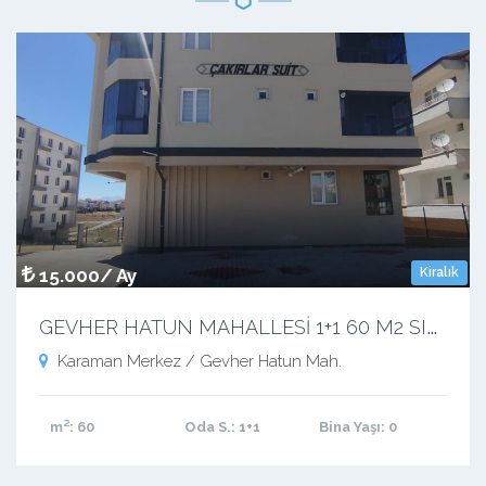
15.000/ Ay
Kiralık
G
EVHER HATUN MAHALLESİ 1+1 60 M2 SIFIR APART
Karaman Merkez / Gevher Hatun Mah.
m²
: 60
Oda S.
: 1+1
Bina Yaşı
: 0