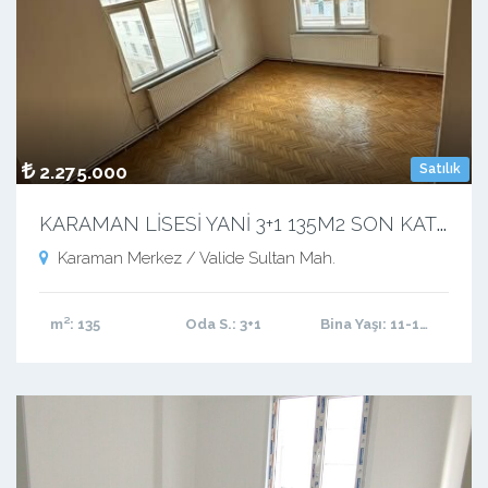
2.275.000
Satılık
K
ARAMAN LİSESİ YANİ 3+1 135M2 SON KAT 4.KAT
Karaman Merkez / Valide Sultan Mah.
m²
: 135
Oda S.
: 3+1
Bina Yaşı
: 11-15 arası