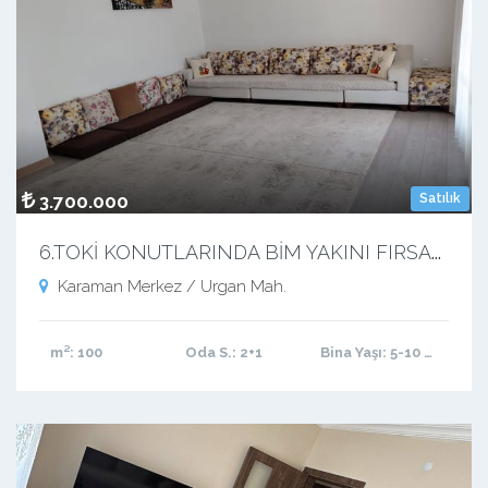
3.700.000
Satılık
6
.TOKİ KONUTLARINDA BİM YAKINI FIRSAT DAİRE 2+1
Karaman Merkez / Urgan Mah.
m²
: 100
Oda S.
: 2+1
Bina Yaşı
: 5-10 arası