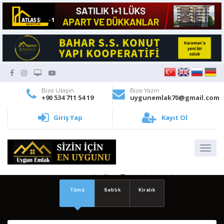
Bize Ulaşın
Bize Yazın
+90 534 711 54 19
uygunemlak70@gmail.com
Giriş Yap
Kayıt Ol
PORFÖYLERİNİZİ
Tümü
Satılık
Kiralık
PAYLAŞIN