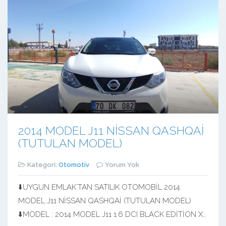
2014 MODEL J11 NİSSAN QASHQAİ
(TUTULAN MODEL)
Kategori:
Otomotiv
Yorum Yok
⬇️UYGUN EMLAK`TAN SATILIK OTOMOBİL 2014
MODEL J11 NİSSAN QASHQAİ (TUTULAN MODEL)
⬇️MODEL : 2014 MODEL J11 1.6 DCI BLACK EDİTİON X