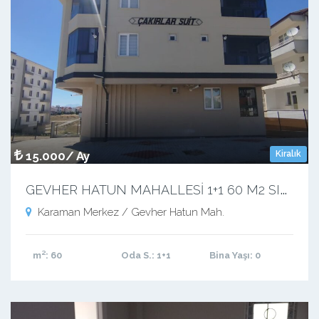
15.000/ Ay
Kiralık
G
EVHER HATUN MAHALLESİ 1+1 60 M2 SIFIR APART
Karaman Merkez / Gevher Hatun Mah.
m²
: 60
Oda S.
: 1+1
Bina Yaşı
: 0