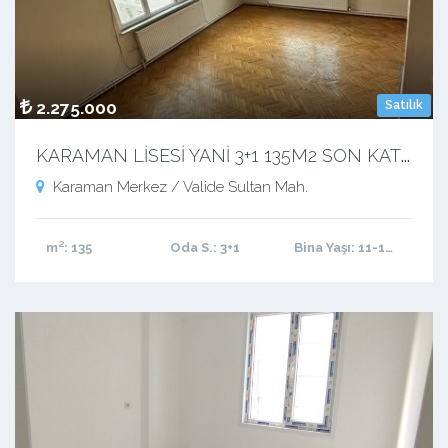
2.275.000
Satılık
K
ARAMAN LİSESİ YANİ 3+1 135M2 SON KAT 4.KAT
Karaman Merkez / Valide Sultan Mah.
m²
: 135
Oda S.
: 3+1
Bina Yaşı
: 11-15 arası