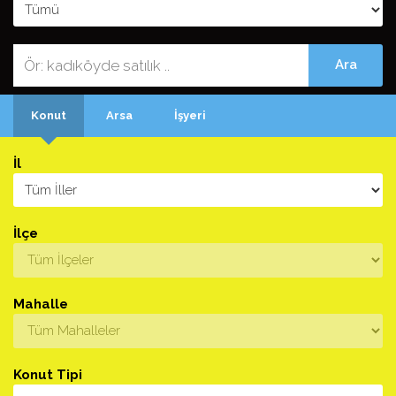
Portföylerinizi Müşterilerinize Sunun
Konut
Arsa
İşyeri
İl
İlçe
Mahalle
Konut Tipi