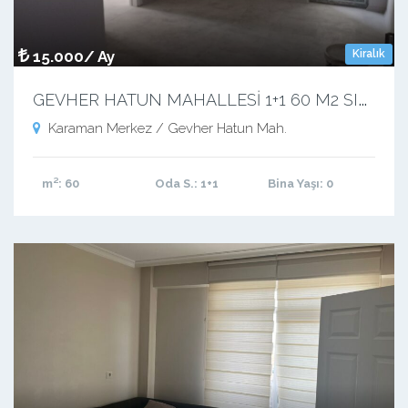
15.000/ Ay
Kiralık
G
EVHER HATUN MAHALLESİ 1+1 60 M2 SIFIR APART
Karaman Merkez / Gevher Hatun Mah.
m²
: 60
Oda S.
: 1+1
Bina Yaşı
: 0