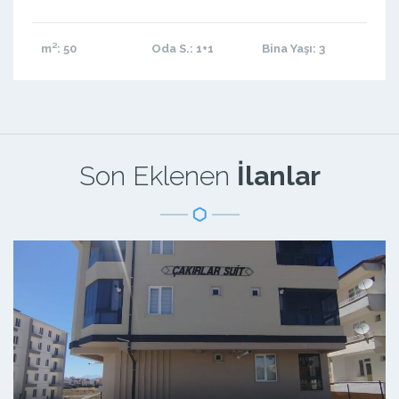
m²
: 50
Oda S.
: 1+1
Bina Yaşı
: 3
Son Eklenen
İlanlar