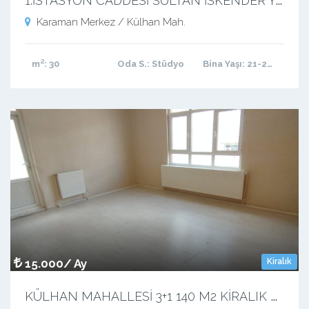
Karaman Merkez / Külhan Mah.
m²
: 30
Oda S.
: Stüdyo
Bina Yaşı
: 21-25 arası
15.000/ Ay
Kiralık
K
ÜLHAN MAHALLESİ 3+1 140 M2 KİRALIK DAİRE