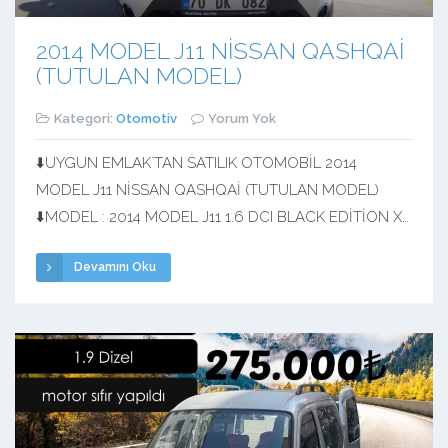
2014 MODEL J11 NİSSAN QASHQAİ
(TUTULAN MODEL)
Kategori:
Otomotiv
Yorum Yok
⬇️UYGUN EMLAK`TAN SATILIK OTOMOBİL 2014
MODEL J11 NİSSAN QASHQAİ (TUTULAN MODEL)
⬇️MODEL : 2014 MODEL J11 1.6 DCI BLACK EDİTİON X
– TRONİC ⬇️GÜCÜ : 130 HP 320nm TORK ⬇️YAKIT TİPİ
Devamını Oku
:DİZEL ⬇️KM : 390.000 KM ⬇️VİTES :OTOMATİK
⬇️MOTOR HACMİ : 1598cc ⬇️RENK : BEYAZ ⬇️GARANTİ :
YOKTUR ⬇️TAKAS : DEĞERLENDİRİLİR ⬇️FİYAT :
990.000 TL […]