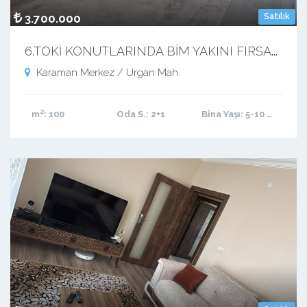
3.700.000
Satılık
6
.TOKİ KONUTLARINDA BİM YAKINI FIRSAT DAİRE 2+1
Karaman Merkez / Urgan Mah.
m²
: 100
Oda S.
: 2+1
Bina Yaşı
: 5-10 arası