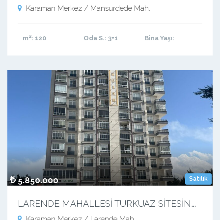
Karaman Merkez / Mansurdede Mah.
m²
: 120
Oda S.
: 3+1
Bina Yaşı
:
5.850.000
Satılık
L
ARENDE MAHALLESİ TURKUAZ SİTESİNDE 3+1 170 M2 ARAKAT KUPON DAİRE
Karaman Merkez / Larende Mah.