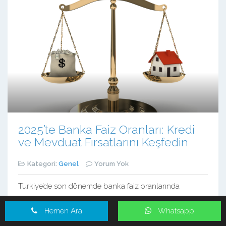
2025’te Banka Faiz Oranları: Kredi
ve Mevduat Fırsatlarını Keşfedin
Kategori:
Genel
Yorum Yok
Türkiye’de son dönemde banka faiz oranlarında
düşüşler gözlemleniyor. Merkez Bankası, politika faizini
Hemen Ara
Whatsapp
Ocak 2025’te %47,5’ten %45’e indirdi. Bu indirim,