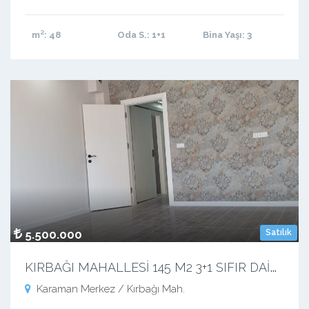
m²
: 48
Oda S.
: 1+1
Bina Yaşı
: 3
5.500.000
Satılık
K
IRBAĞI MAHALLESİ 145 M2 3+1 SIFIR DAİRE
Karaman Merkez / Kırbağı Mah.