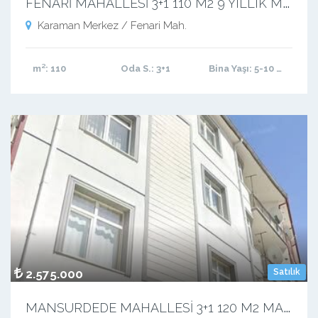
F
ENARİ MAHALLESİ 3+1 110 M2 9 YILLIK MASRAFSIZ YATIRIMLIK KIRACILI DAİRE
Karaman Merkez / Fenari Mah.
m²
: 110
Oda S.
: 3+1
Bina Yaşı
: 5-10 arası
2.575.000
Satılık
M
ANSURDEDE MAHALLESİ 3+1 120 M2 MASRAFSIZ KUPON DAİRE