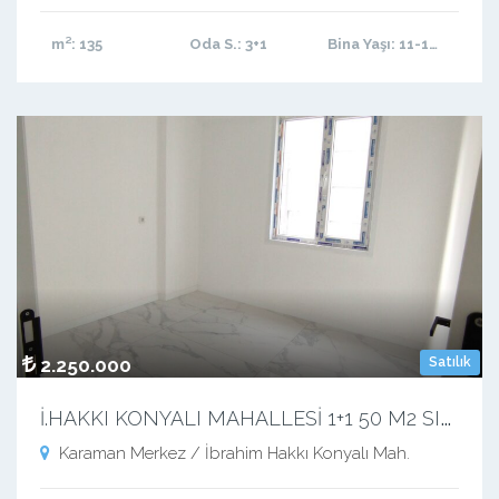
m²
: 135
Oda S.
: 3+1
Bina Yaşı
: 11-15 arası
2.250.000
Satılık
İ
.HAKKI KONYALI MAHALLESİ 1+1 50 M2 SIFIR LÜX BALKONLU APART
Karaman Merkez / İbrahim Hakkı Konyalı Mah.