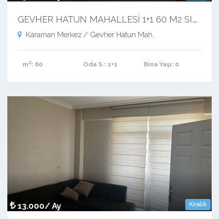
G
EVHER HATUN MAHALLESİ 1+1 60 M2 SIFIR APART
Karaman Merkez / Gevher Hatun Mah.
m²
: 60
Oda S.
: 1+1
Bina Yaşı
: 0
13.000/ Ay
Kiralık