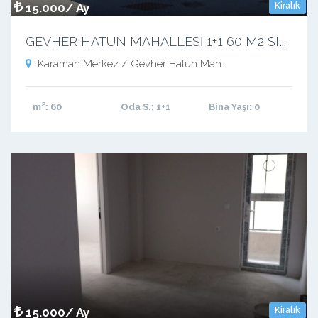
15.000/ Ay
Kiralık
G
EVHER HATUN MAHALLESİ 1+1 60 M2 SIFIR APART
Karaman Merkez / Gevher Hatun Mah.
m²
: 60
Oda S.
: 1+1
Bina Yaşı
: 0
15.000/ Ay
Kiralık