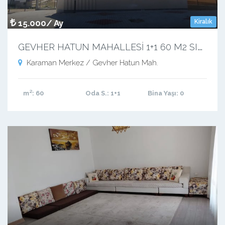
15.000/ Ay
Kiralık
G
EVHER HATUN MAHALLESİ 1+1 60 M2 SIFIR APART
Karaman Merkez / Gevher Hatun Mah.
m²
: 60
Oda S.
: 1+1
Bina Yaşı
: 0