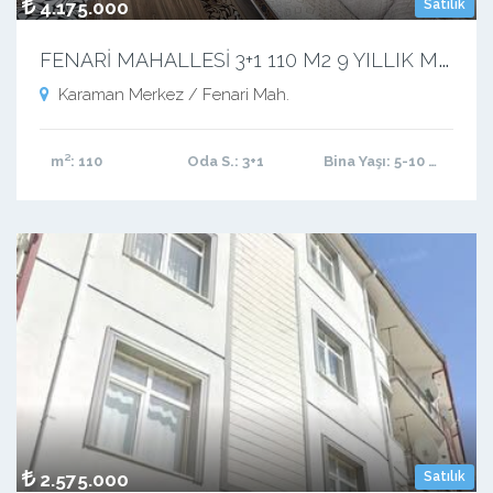
4.175.000
Satılık
F
ENARİ MAHALLESİ 3+1 110 M2 9 YILLIK MASRAFSIZ YATIRIMLIK KIRACILI DAİRE
Karaman Merkez / Fenari Mah.
m²
: 110
Oda S.
: 3+1
Bina Yaşı
: 5-10 arası
2.575.000
Satılık