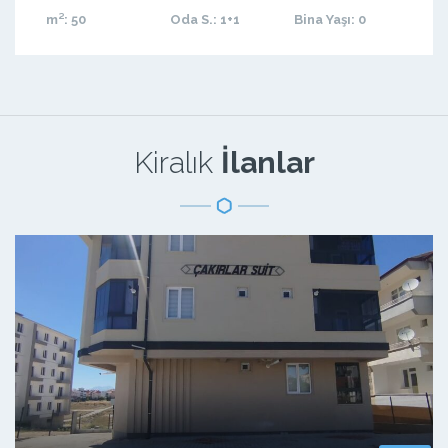
m²
: 50
Oda S.
: 1+1
Bina Yaşı
: 0
Kiralık
İlanlar