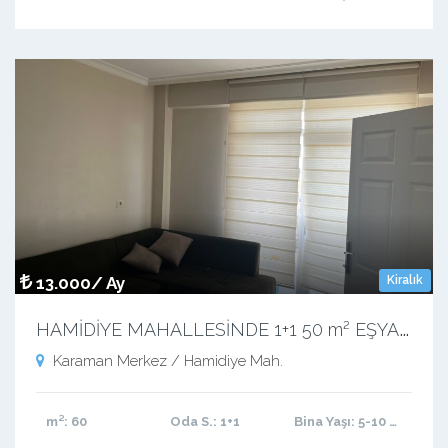
13.000/ Ay
Kiralık
H
AMİDİYE MAHALLESİNDE 1+1 50 m² EŞYALI KİRALIK APART
Karaman Merkez / Hamidiye Mah.
m²
: 60
Oda S.
: 1+1
Bina Yaşı
: 5-10 arası