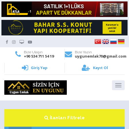
Bize Ulaşın
Bize Yazın
+90 534 711 54 19
uygunemlak70@gmail.com
Giriş Yap
Kayıt Ol
İlanları Filtrele