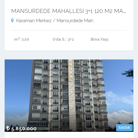
M
ANSURDEDE MAHALLESİ 3+1 120 M2 MASRAFSIZ KUPON DAİRE
Karaman Merkez / Mansurdede Mah.
m²
: 120
Oda S.
: 3+1
Bina Yaşı
:
5.850.000
Satılık