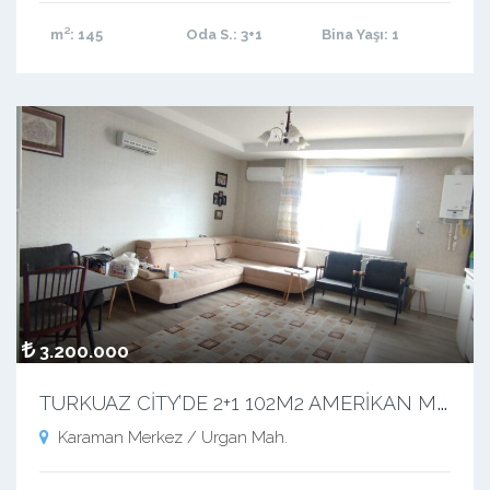
m²
: 145
Oda S.
: 3+1
Bina Yaşı
: 1
3.200.000
T
URKUAZ CİTY’DE 2+1 102M2 AMERİKAN MUTFAKLI TEMİZ MASRAFSIZ DAİRE
Karaman Merkez / Urgan Mah.