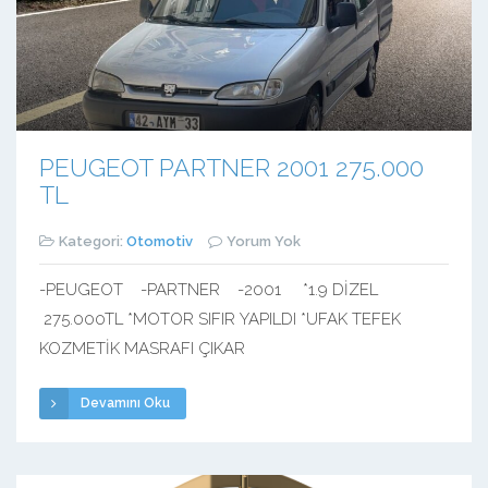
PEUGEOT PARTNER 2001 275.000
TL
Kategori:
Otomotiv
Yorum Yok
-PEUGEOT -PARTNER -2001 *1.9 DİZEL
275.000TL *MOTOR SIFIR YAPILDI *UFAK TEFEK
KOZMETİK MASRAFI ÇIKAR
Devamını Oku