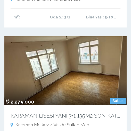
m²
:
Oda S.
: 3+1
Bina Yaşı
: 5-10 arası
2.275.000
Satılık
K
ARAMAN LİSESİ YANİ 3+1 135M2 SON KAT 4.KAT
Karaman Merkez / Valide Sultan Mah.