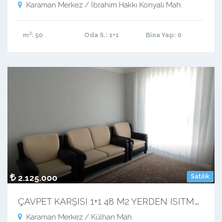
Karaman Merkez / İbrahim Hakkı Konyalı Mah.
m²
: 50
Oda S.
: 1+1
Bina Yaşı
: 0
2.125.000
Satılık
Ç
AVPET KARŞISI 1+1 48 M2 YERDEN ISITMALI APART DAİRE
Karaman Merkez / Külhan Mah.