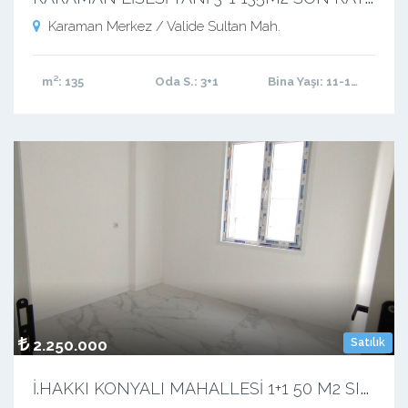
Karaman Merkez / Valide Sultan Mah.
m²
: 135
Oda S.
: 3+1
Bina Yaşı
: 11-15 arası
2.250.000
Satılık
İ
.HAKKI KONYALI MAHALLESİ 1+1 50 M2 SIFIR LÜX BALKONLU APART